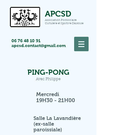
APCSD
Association Postscolaire
Culturelle et Sportive Daixoise
06 76 48 10 91
apcsd.contact@gmail.com
PING-PONG
Avec Philippe
Mercredi
19H30 - 21H00
Salle La Lavandière
(ex-salle
paroissiale)