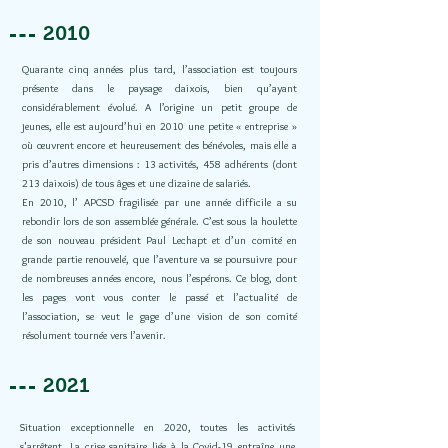
2010
Quarante cinq années plus tard, l’association est toujours
présente dans le paysage daixois, bien qu’ayant
considérablement évolué. A l’origine un petit groupe de
jeunes, elle est aujourd’hui en 2010 une petite « entreprise »
où œuvrent encore et heureusement des bénévoles, mais elle a
pris d’autres dimensions : 13 activités, 458 adhérents (dont
213 daixois) de tous âges et une dizaine de salariés.
En 2010, l’ APCSD fragilisée par une année difficile a su
rebondir lors de son assemblée générale.
C’est sous la houlette
de son nouveau président Paul Lechapt et d’un comité en
grande partie renouvelé, que l’aventure va se poursuivre pour
de nombreuses années encore, nous l’espérons. Ce blog, dont
les pages vont vous conter
le passé
et l’actualité de
l’association, se veut le gage d’une vision de son comité
résolument tournée vers l’avenir.
2021
Situation exceptionnelle en 2020, toutes les activités
s'arrêtent. La crise sanitaire liée à la Covid-19 entraîne une