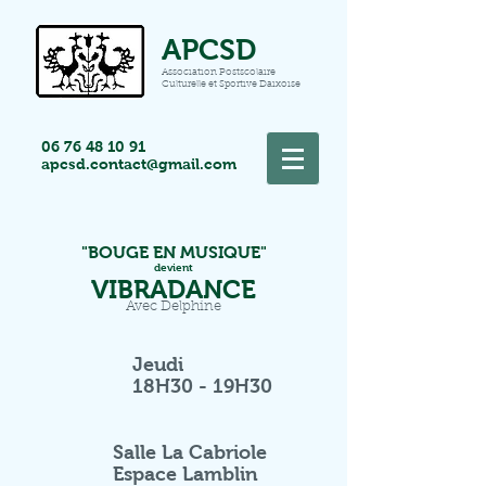
APCSD
Association Postscolaire
Culturelle et Sportive Daixoise
06 76 48 10 91
apcsd.contact@gmail.com
"BOUGE EN MUSIQUE"
devient
VIBRADANCE
Avec Delphine
Jeudi
18H30 - 19H30
Salle La Cabriole
Espace Lamblin