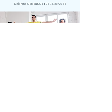
Delphine DEMEUSOY :
06 18 55 06 36
Par tél :
06 76 48 10 91
|
apcsd.contact@gmail.com
| 5, rue de
Fontaine, 21121 Daix
© 2021 par APCSD.