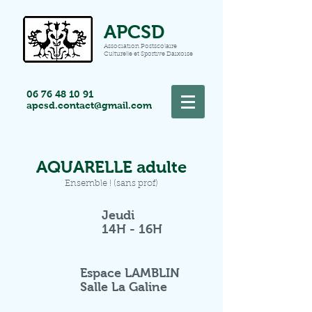
APCSD
Association Postscolaire
Culturelle et Sportive Daixoise
06 76 48 10 91
apcsd.contact@gmail.com
AQUARELLE adulte
Ensemble ! (sans prof)
Jeudi
14H - 16H
Espace LAMBLIN
Salle La Galine