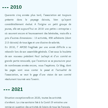
2010
Quarante cinq années plus tard, l’association est toujours
présente dans le paysage daixois, bien qu’ayant
considérablement évolué. A l’origine un petit groupe de
jeunes, elle est aujourd’hui en 2010 une petite « entreprise »
où œuvrent encore et heureusement des bénévoles, mais elle a
pris d’autres dimensions : 13 activités, 458 adhérents (dont
213 daixois) de tous âges et une dizaine de salariés.
En 2010, l’ APCSD fragilisée par une année difficile a su
rebondir lors de son assemblée générale.
C’est sous la houlette
de son nouveau président Paul Lechapt et d’un comité en
grande partie renouvelé, que l’aventure va se poursuivre pour
de nombreuses années encore, nous l’espérons. Ce blog, dont
les pages vont vous conter
le passé
et l’actualité de
l’association, se veut le gage d’une vision de son comité
résolument tournée vers l’avenir.
2021
Situation exceptionnelle en 2020, toutes les activités
s'arrêtent. La crise sanitaire liée à la Covid-19 entraîne une
remise en question des activités de loisirs de tous les français.