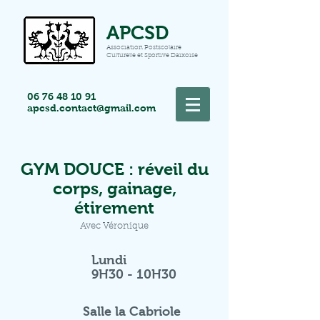
APCSD
Association Postscolaire
Culturelle et Sportive Daixoise
06 76 48 10 91
apcsd.contact@gmail.com
GYM DOUCE : réveil du
corps, gainage,
étirement
Avec Véronique
Lundi
9H30 - 10H30
Salle la Cabriole