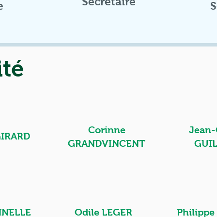
Secrétaire
e
S
ité
Corinne
Jean-
GIRARD
GRANDVINCENT
GUI
NNELLE
Odile LEGER
Philipp