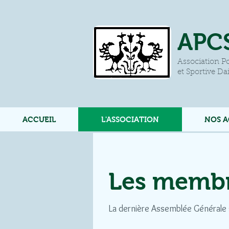
APC
Association Po
et Sportive Da
ACCUEIL
L'ASSOCIATION
NOS A
Les membr
La dernière Assemblée Générale s