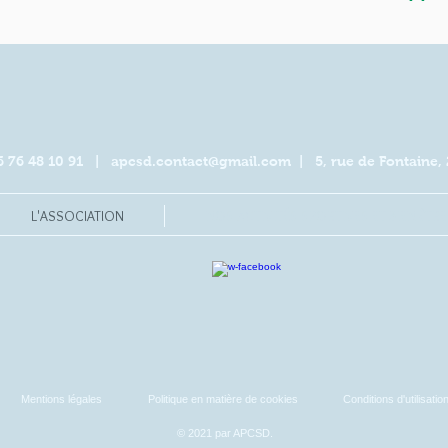
 06 76 48 10 91 |
apcsd.contact@gmail.com
| 5, rue de Fontaine, 
L'ASSOCIATION
NOS ACTIVITÉS SPORTIVES ET BIEN-ÊTRE
Mentions légales
Politique en matière de cookies
Conditions d'utilisatio
© 2021 par APCSD.