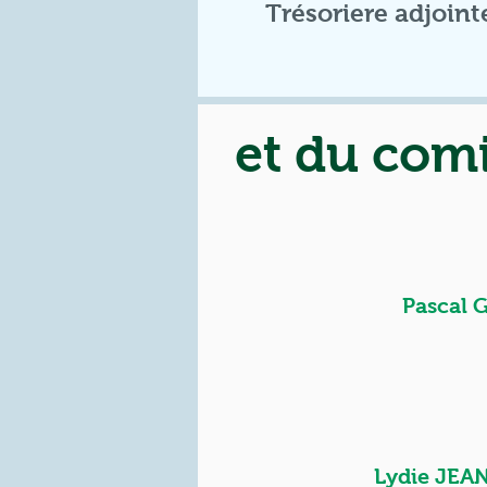
Trésoriere adjoint
et du com
Pascal 
Lydie JEA