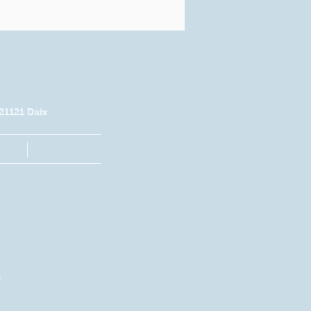
21121 Daix
Plus
n